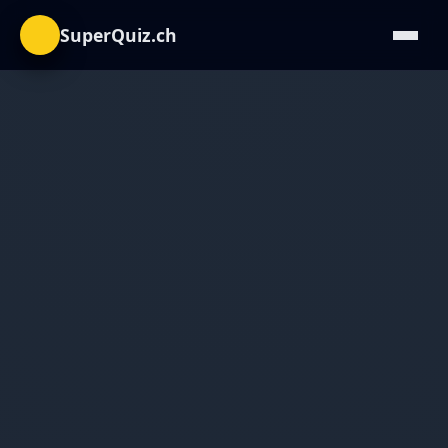
SuperQuiz.ch