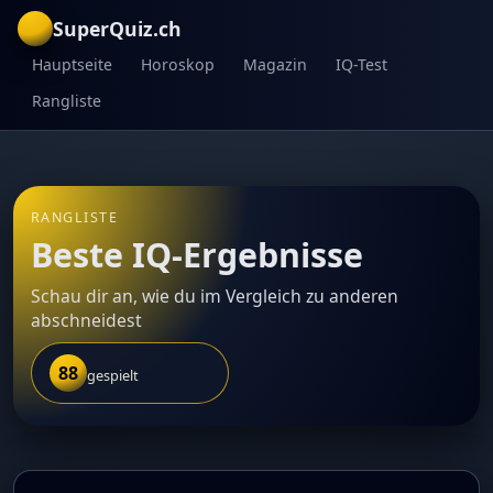
SuperQuiz.ch
Hauptseite
Horoskop
Magazin
IQ-Test
Rangliste
RANGLISTE
Beste IQ-Ergebnisse
Schau dir an, wie du im Vergleich zu anderen
abschneidest
88
gespielt