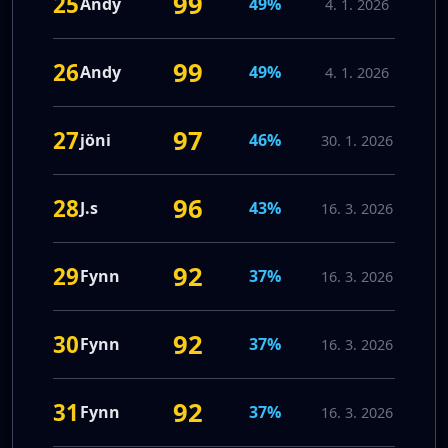
99
25
Andy
49%
4. 1. 2026
99
26
Andy
49%
4. 1. 2026
97
27
jöni
46%
30. 1. 2026
96
28
J.s
43%
16. 3. 2026
92
29
Fynn
37%
16. 3. 2026
92
30
Fynn
37%
16. 3. 2026
92
31
Fynn
37%
16. 3. 2026